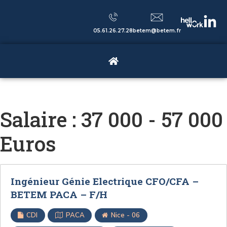
05.61.26.27.28
betem@betem.fr
Salaire :
37 000 - 57 000
Euros
Ingénieur Génie Electrique CFO/CFA –
BETEM PACA – F/H
CDI
PACA
Nice - 06