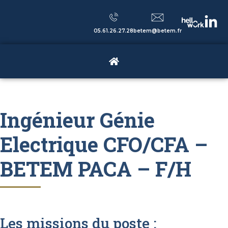
05.61.26.27.28
betem@betem.fr
Ingénieur Génie
Electrique CFO/CFA –
BETEM PACA – F/H
Les missions du poste :