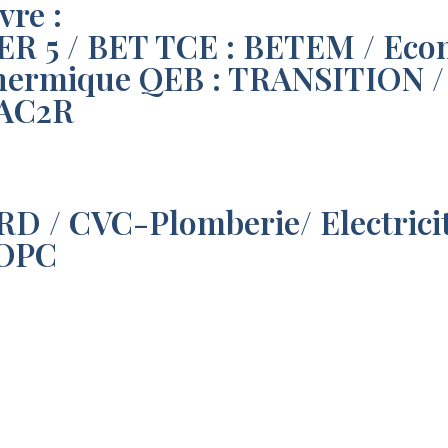
vre :
IER 5 / BET TCE : BETEM / Ec
ermique QEB : TRANSITION / 
 AC2R
 VRD / CVC-Plomberie/ Electri
 OPC