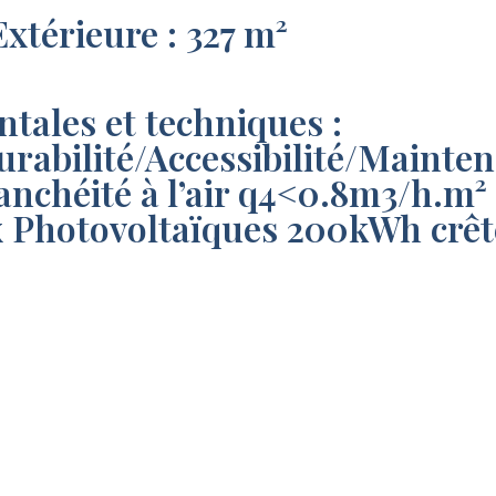
Extérieure : 327 m²
tales et techniques :
bilité/Accessibilité/Maintenab
chéité à l’air q4<0.8m3/h.m² -
 Photovoltaïques 200kWh crêt