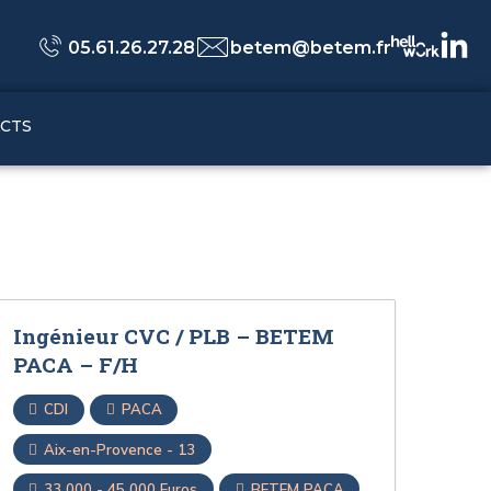
05.61.26.27.28
betem@betem.fr
CTS
Ingénieur CVC / PLB – BETEM
PACA – F/H
CDI
PACA
Aix-en-Provence - 13
33 000 - 45 000 Euros
BETEM PACA