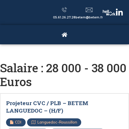
05.61.26.27.28
betem@betem.fr
Salaire :
28 000 - 38 000
Euros
Projeteur CVC / PLB – BETEM
LANGUEDOC – (H/F)
CDI
Languedoc-Roussillon