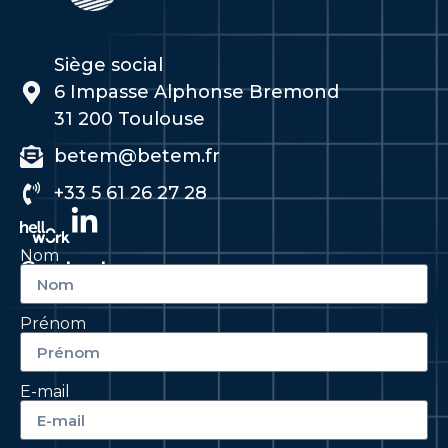
Siège social
6 Impasse Alphonse Bremond
31 200 Toulouse
betem@betem.fr
+33 5 61 26 27 28
Nom
Contactez-nous
Prénom
E-mail