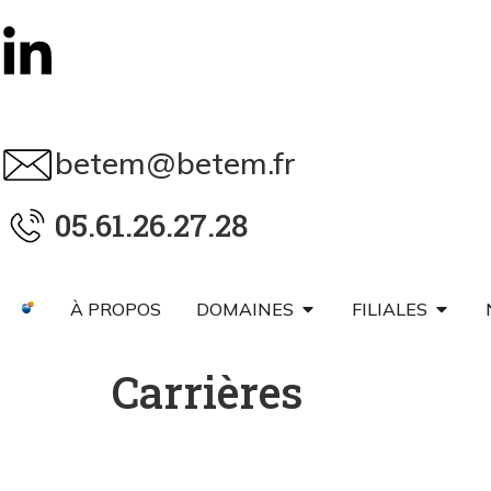
betem@betem.fr
05.61.26.27.28
À PROPOS
DOMAINES
FILIALES
Carrières