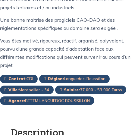
projets tertiaires et / ou industriels .
Une bonne maitrise des progiciels CAO-DAO et des
réglementations spécifiques au domaine sera exigée .
Vous êtes motivé, rigoureux, réactif, organisé, polyvalent,
pourvu d’une grande capacité d’adaptation face aux
différentes modifications qui peuvent survenir au cours d’un
projet.
Contrat:
CDI
Région:
Languedoc-Roussillon
Ville:
Montpellier - 34
Salaire:
37 000 - 53 000 Euros
Agence:
BETEM LANGUEDOC ROUSSILLON
Description