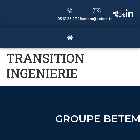
05.61.26.27.28
betem@betem.fr
TRANSITION
INGENIERIE
GROUPE BETE