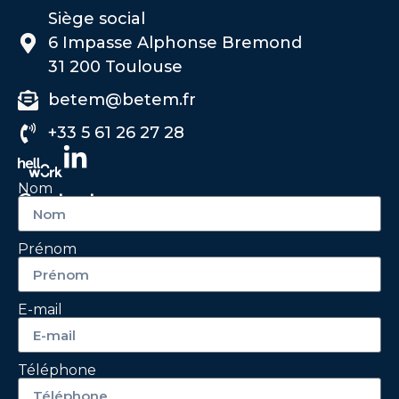
Siège social
6 Impasse Alphonse Bremond
31 200 Toulouse
betem@betem.fr
+33 5 61 26 27 28
Nom
Contactez-nous
Prénom
E-mail
Téléphone