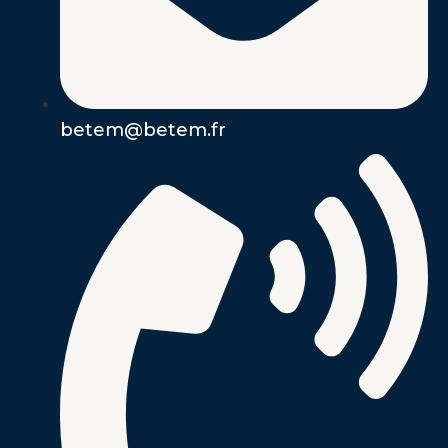
betem@betem.fr