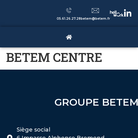
05.61.26.27.28
betem@betem.fr
BETEM CENTRE
GROUPE BETE
Siège social