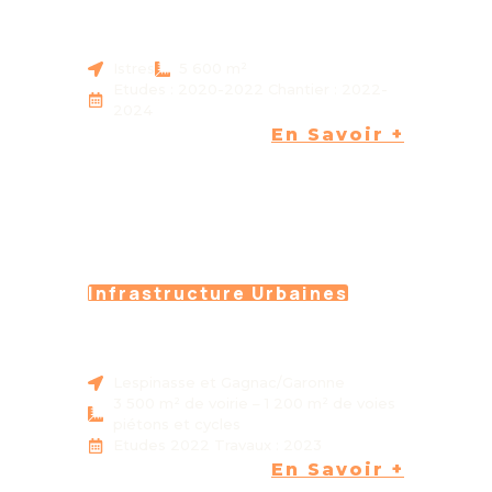
CHEMIN DU PORT DES
HEURES CLAIRES ISTRES
(13)
Istres
5 600 m²
Etudes : 2020-2022 Chantier : 2022-
2024
En Savoir +
Infrastructure Urbaines
GIRATOIRE DE L’ESPERTIN –
M63 - LESPINASSE ET
GAGNAC/GARONNE (31)
Lespinasse et Gagnac/Garonne
3 500 m² de voirie – 1 200 m² de voies
piétons et cycles
Etudes 2022 Travaux : 2023
En Savoir +