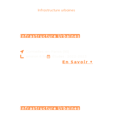
Infrastructure urbaines
Infrastructure Urbaines
CORMEILLES EN PARISIS
(95)
Cormeilles-en-Parisis (95)
environ 6 ha
Études : 2022-2023
En Savoir +
Infrastructure Urbaines