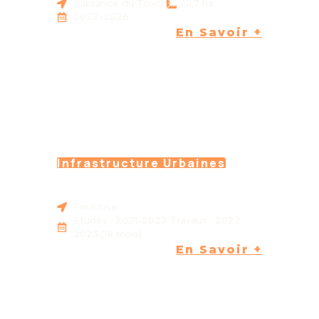
Plaisance du Touch
10,7 ha
2022-2026
En Savoir +
Infrastructure Urbaines
PASSERELLE EMPALOT A
TOULOUSE (31)
Toulouse
Etudes : 2021-2022 Travaux : 2022-
2023 (18 mois)
En Savoir +