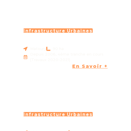
Infrastructure Urbaines
RHI COGNEAU LA MIRANDE
MATOURY (973)
Matoury
90 ha
Depuis 2006, 4ème tranche en cours
(Travaux 2020-2021)
En Savoir +
Infrastructure Urbaines
ZAC BONNA-SABLA A
PLAISANCE DU TOUCH (31)